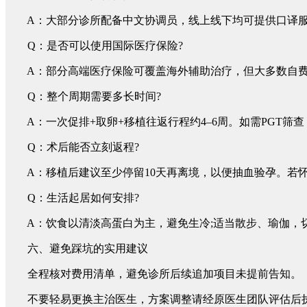
A：大部分诊所配备中文协调员，线上线下均可提供口译服务;建议提前与 
Q：是否可以使用国际医疗保险?
A：部分高端医疗保险可覆盖海外辅助治疗，但大多数自费
Q：整个周期需要多长时间?
A：一次促排+取卵+移植往返行程约4–6周。如需PGT筛查
Q：术后能否立刻返程?
A：移植后建议至少停留10天再离境，以便抽血验孕。若怀
Q：生活起居如何安排?
A：饮食以清淡高蛋白为主，避免生冷;适当散步、瑜伽，切
六、避免踩坑的实用建议
全程核对费用清单，避免诊所后续追加项目未提前告知。
不要轻易更换主治医生，方案调整请经原医生团队评估后