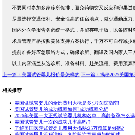
不要同时参加多家诊所促排，避免药物交叉反应和卵巢过
尽量选择交通便利、安全性高的住宿地点，减少通勤压力
国内外医学报告务必统一格式，并留存电子版，以备随时
术后管理严格按照黄体支持方案执行，千万不可自行减少
提前准备好应急联络方式，确保诊所、翻译及国内家人三
以上内容涵盖从选诊所、准备材料、赴美流程、费用预算到
上一篇：美国试管婴儿报价是怎样的
下一篇：揭秘2025美国
相关推荐
美国做试管婴儿的全部费用大概是多少?医院指南!
美国试管婴儿的成功概率如何?成功概率分析
2026年美国十大正规试管婴儿机构名单，高龄备孕怎么
美国试管婴儿一次的成功几率高吗？
了解美国医院试管婴儿费用大揭秘:25万预算足够吗?
美国试管婴儿流程详解：各阶段注意事项与时间线