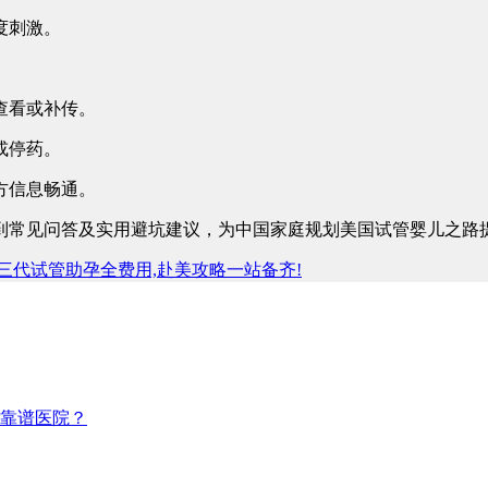
度刺激。
。
查看或补传。
或停药。
方信息畅通。
常见问答及实用避坑建议，为中国家庭规划美国试管婴儿之路提
第三代试管助孕全费用,赴美攻略一站备齐!
选靠谱医院？