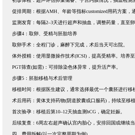
初诊体检：超声评估卵巢储备、子宫内膜情况，抽血检测
促排周期：根据AMH、年龄等指标customized用药方案，
监测发育：每隔2–3天进行超声和抽血，调整药量，直至卵
步骤4：取卵、受精与胚胎培养
取卵手术：全程门诊，麻醉下完成，术后当天可出院。
体外授精：使用显微操作技术(ICSI)，提高受精率。培养
PGT筛查(如需)：可排除染色体异常，提升活产率。
步骤5：胚胎移植与术后管理
移植时间：根据医生建议，通常选择最优一个囊胚进行移
术后用药：黄体支持药物(阴道胶囊或口服药)，持续至移植
首次验孕：移植后第10–12天抽血测hCG，确定妊娠。
后续复查：6周左右超声确认宫内胎心，安排回国或继续当
四、费用拆解(以一次完整周期为例)