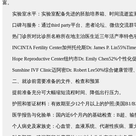
富。
实验室水平：实验室配备先进的胚胎培养箱、时间流逝监测系统(T
口碑与服务：通过third party平台、患者论坛、微信交
热门诊所对比诊所名称所在地主治医生近三年活产率特色
INCINTA Fertility Center加州托伦斯Dr. James P. Lin55%T
Hope Reproductive Center纽约市Dr. Emily Chen52
Sunshine IVF Clinic迈阿密Dr. Robert Lee50%综合健康
二、就诊前需要准备的文件、检查和预算
提前准备充分可大幅缩短流程时间、降低出行压力。
护照和签证材料：有效期至少12个月以上的护照;美国B1/B2
医学报告与化验单：国内近6个月内的基础检查：B超、输卵管通
个人病史及家族史：心血管、血液系统、代谢性疾病、重大