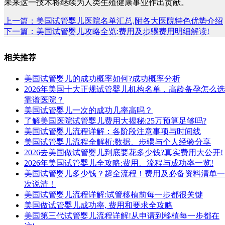
未来这一技术将继续为人类生殖健康事业作出贡献。
上一篇：美国试管婴儿医院名单汇总,附各大医院特色优势介绍
下一篇：美国试管婴儿攻略全览:费用及步骤费用明细解读!
相关推荐
美国试管婴儿的成功概率如何?成功概率分析
2026年美国十大正规试管婴儿机构名单，高龄备孕怎么选
靠谱医院？
美国试管婴儿一次的成功几率高吗？
了解美国医院试管婴儿费用大揭秘:25万预算足够吗?
美国试管婴儿流程详解：各阶段注意事项与时间线
美国试管婴儿流程全解析:数据、步骤与个人经验分享
2026去美国做试管婴儿到底要花多少钱?真实费用大公开!
2026年美国试管婴儿全攻略:费用、流程与成功率一览!
美国试管婴儿多少钱？超全流程！费用及必备资料清单一
次说清！
美国试管婴儿流程详解:试管移植前每一步都很关键
美国做试管婴儿成功率, 费用和要求全攻略
美国第三代试管婴儿流程详解!从申请到移植每一步都在