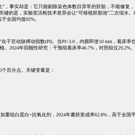
生”，事实却是：它只能剔除染色体数目异常的胚胎，不能修复，
关键的是，实验室活检技术差异会让“可移植胚胎池”二次缩水。INCINTA
，高于全国均值92%。
动脉搏动指数(PI)。当PI>3.0，内膜即使10 mm，着床率也会腰
2024年回顾性研究：干预组着床率46.7%，对照组仅29.2%
0个百分点。关键变量是：
养油中添加重组白蛋白+抗氧化剂，2024年囊胚形成率62.8%，高于全国