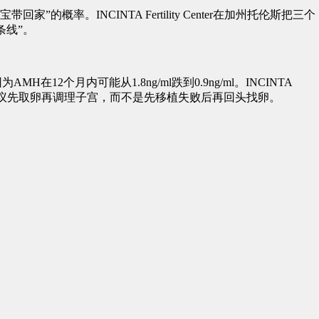
。INCINTA Fertility Center在加州托伦斯把三个
条线”。
2个月内可能从1.8ng/ml跌到0.9ng/ml。INCINTA
跌幅>25%，建议先取卵再调理子宫，而不是先移植失败后再回头找卵。