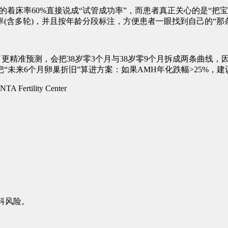
60%直接说成“试管成功率”，而患者真正关心的是“把宝宝带回家”的概率
(含多轮)，并且按年龄分段标注，方便患者一眼找到自己的“那
精准预测，会把38岁零3个月与38岁零9个月拆成两条曲线，因为AMH在1
薰)博士在初诊评估时，会把“未来6个月卵巢折旧”算进方案：如果AMH年化
tility Center
产科风险。