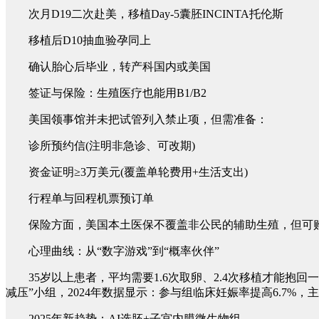
次月D19二次赴美，移植Day-5囊胚INCINTA托伦斯
移植后D10抽血验孕同上
确认胎心后毕业，转产科国内或美国
签证与保险：生殖医疗也能用B1/B2
美国领事馆并未把试管列入禁止项，但需准备：
诊所预约信(注明非急诊、可改期)
资金证明≥3万美元(覆盖单轮费用+生活支出)
行程单与回程机票预订单
保险方面，美国本土医保不覆盖非公民的辅助生殖，但可购买“
心理曲线：从“数字游戏”到“概率伙伴”
35岁以上患者，平均需要1.6次取卵、2.4次移植才能抱回一个宝宝
减压”小组，2024年数据显示：参与组临床妊娠率提高6.7%
2025年新趋势：AI选胚+子宫内膜微生物组