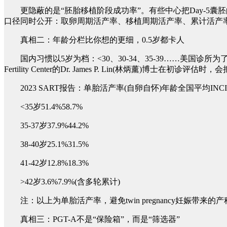
更隐蔽的是“胚胎移植阶段成功率”。有些中心把Day-5囊胚的着床率
口径同时公开：取卵周期活产率、移植周期活产率、累计活产率
真相二：年龄分栏比你想的更细，0.5岁都卡人
国内习惯以5岁为档：<30、30-34、35-39……美国诊所为了更
Fertility Center的Dr. James P. Lin(林炳
2023 SART报告：单胎活产率(自卵自怀)年龄全国平均INCINTA Fer
<35岁51.4%58.7%
35-37岁37.9%44.2%
38-40岁25.1%31.5%
41-42岁12.8%18.3%
>42岁3.6%7.9%(含多轮累计)
注：以上为单胎活产率，避免twin pregnancy妊娠带来的
真相三：PGT-A不是“保险箱”，而是“筛选器”