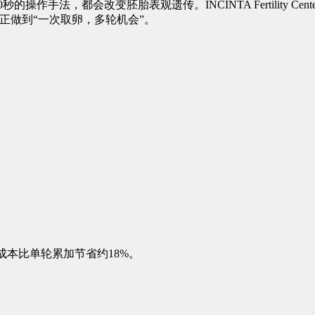
都会改变胚胎表观遗传。INCINTA Fertility Cente
，真正做到“一次取卵，多轮机会”。
，总成本比单轮累加节省约18%。