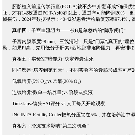
胚胎植入前遗传学筛查(PGT-A)被不少中介翻译成“确保优
胚，才有1-2枚通过PGT-A;40岁以上，通过率可能降到20%。更
械损伤，2024年数据显示：40-42岁患者活检后复苏率97.4%
真相四：子宫血流阻力——被B超单忽略的“隐形闸门”
子宫内膜厚度≥8 mm、三线清晰，只是“门票”;真正的“座位”在子宫
勒，如果PI高，先用低分子肝素+西地那非灌降阻力，再安排移植。
真相五：实验室“暗能力”决定养囊生死
同样都是“培养到第五天”，不同实验室的囊胚形成率可差2
低氧培养(5% O₂)vs 常氧(20% O₂)
连续培养液(单一培养皿)vs 阶段式换液
Time-lapse镜头+AI评分 vs 人工每天开箱观察
INCINTA Fertility Center把氧分压锁在5%，并在培
真相六：冷冻技术影响“第二次机会”