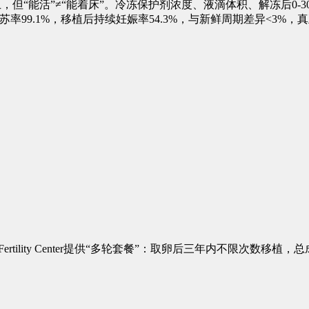
”≠“能着床”。冷冻保护剂浓度、液滴体积、解冻后0-30秒的操作手法，
苏率99.1%，移植后持续妊娠率54.3%，与新鲜周期差异<3%
tility Center提供“多轮套餐”：取卵后三年内不限次数移植