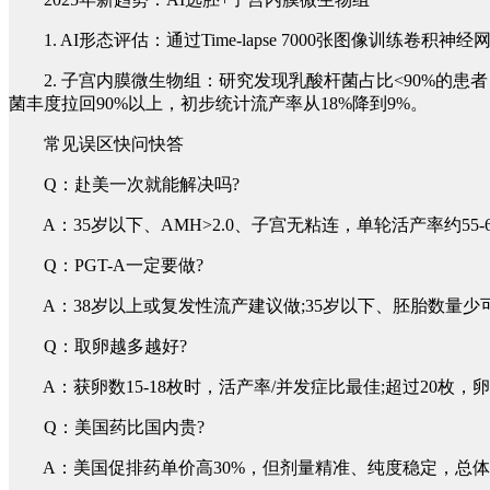
1. AI形态评估：通过Time-lapse 7000张图像训练卷
2. 子宫内膜微生物组：研究发现乳酸杆菌占比<90%的患者，流产率升高
菌丰度拉回90%以上，初步统计流产率从18%降到9%。
常见误区快问快答
Q：赴美一次就能解决吗?
A：35岁以下、AMH>2.0、子宫无粘连，单轮活产率约55-60
Q：PGT-A一定要做?
A：38岁以上或复发性流产建议做;35岁以下、胚胎数量少
Q：取卵越多越好?
A：获卵数15-18枚时，活产率/并发症比最佳;超过20枚
Q：美国药比国内贵?
A：美国促排药单价高30%，但剂量精准、纯度稳定，总体