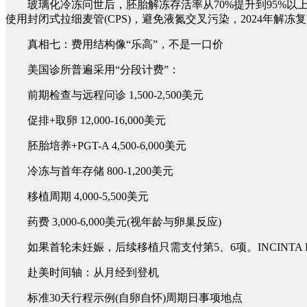
玻璃化冷冻问世后，胚胎解冻存活率从70%提升到95%以上，但“能活
使用封闭式拉细麦管(CPS)，避免液氮交叉污染，2024年解冻复
真相七：费用结构像“乐高”，不是一口价
美国诊所普遍采用“分段计费”：
前期检查与远程问诊 1,500-2,500美元
促排+取卵 12,000-16,000美元
胚胎培养+PGT-A 4,500-6,000美元
冷冻与首年存储 800-1,200美元
移植周期 4,000-5,500美元
药费 3,000-6,000美元(视年龄与卵巢反应)
如果首轮未妊娠，后续移植只需支付第5、6项。INCINTA Fer
赴美时间轴：从月经到登机
标准30天行程示例(自卵自怀)周期日事项地点