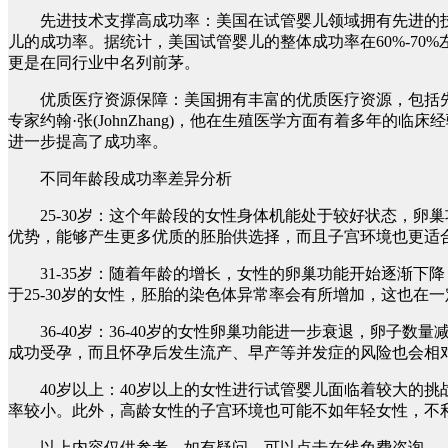
先进技术支撑高成功率：美国在试管婴儿领域拥有先进的技术，
儿的成功率。据统计，美国试管婴儿的整体成功率在60%-70
更是在同行业中名列前茅。
优质医疗资源保障：美国拥有丰富的优质医疗资源，包括先
专家约翰·张(JohnZhang)，他在生殖医学方面有着多
进一步提高了成功率。
不同年龄段成功率差异分析
25-30岁：这个年龄段的女性身体机能处于较好状态，卵巢
优势，能够产生更多优质的胚胎供选择，而且子宫环境也更适
31-35岁：随着年龄的增长，女性的卵巢功能开始逐渐下降
于25-30岁的女性，胚胎的染色体异常率会有所增加，这也在
36-40岁：36-40岁的女性卵巢功能进一步衰退，卵子数
成功受孕，而且怀孕后发生流产、早产等并发症的风险也会相
40岁以上：40岁以上的女性进行试管婴儿面临着较大的挑战
率较小。此外，高龄女性的子宫环境也可能不如年轻女性，不
以上内容仅供参考，如有疑问，可以点击在线免费咨询。